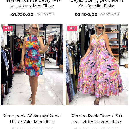
Mavi Renk Pilise Detaylı Kat
Beyaz Üzeri Çiçek Desenli
Kat Kolsuz Mini Elbise
Kat Kat Mini Elbise
₺1.750,00
₺2.100,00
₺2.100,00
₺2.600,00
%38
%8
Rengarenk Gökkuşağı Renkli
Pembe Renk Desenli Sırt
Halter Yaka Mini Elbise
Detaylı İthal Uzun Elbise