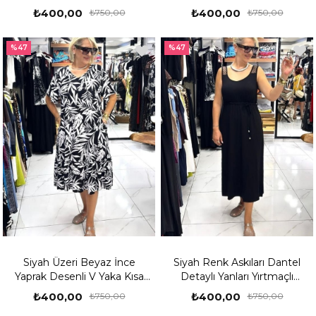
Elbisesi
Kollu Kampanya Elbisesi
₺400,00
₺400,00
₺750,00
₺750,00
%47
%47
Siyah Üzeri Beyaz İnce
Siyah Renk Askıları Dantel
Yaprak Desenli V Yaka Kısa
Detaylı Yanları Yırtmaçlı
Kollu Kampanya Elbisesi
Kampanyalı Elbise
₺400,00
₺400,00
₺750,00
₺750,00