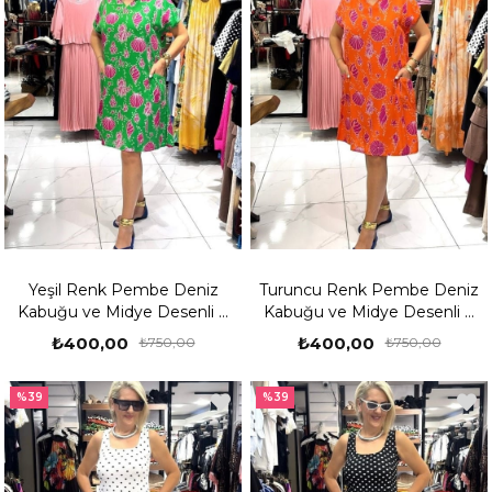
Yeşil Renk Pembe Deniz
Turuncu Renk Pembe Deniz
Kabuğu ve Midye Desenli V
Kabuğu ve Midye Desenli V
Yaka Kısa Kollu Elbise
Yaka Kısa Kollu Elbise
₺400,00
₺400,00
₺750,00
₺750,00
%39
%39