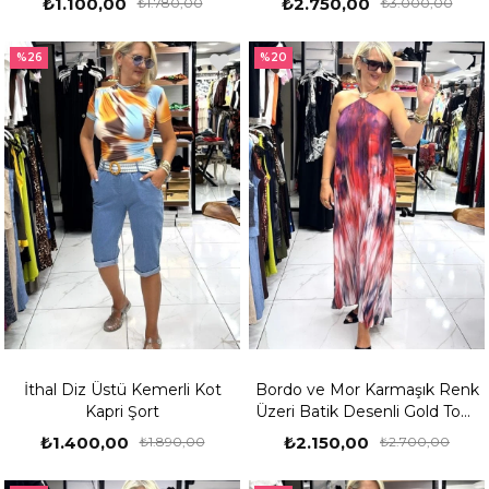
₺1.100,00
₺2.750,00
₺1.780,00
₺3.000,00
%26
%20
İthal Diz Üstü Kemerli Kot
Bordo ve Mor Karmaşık Renk
Kapri Şort
Üzeri Batik Desenli Gold Toka
Detaylı Uzun Elbise
₺1.400,00
₺2.150,00
₺1.890,00
₺2.700,00