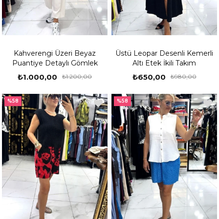
Kahverengi Üzeri Beyaz
Üstü Leopar Desenli Kemerli
Puantiye Detaylı Gömlek
Altı Etek İkili Takım
₺1.000,00
₺650,00
₺1.200,00
₺980,00
%58
%58