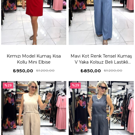
Kırmızı Model Kumaş Kısa
Mavi Kot Renk Tensel Kumaş
Kollu Mini Elbise
V Yaka Kolsuz Beli Lastikli
Takım
₺950,00
₺850,00
₺1.200,00
₺1.200,00
%29
%29