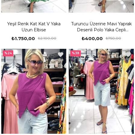
Yeşil Renk Kat Kat V Yaka
Turuncu Üzerine Mavi Yaprak
Uzun Elbise
Desenli Polo Yaka Cepli
Elbise
₺1.750,00
₺400,00
₺2.100,00
₺750,00
%24
%38