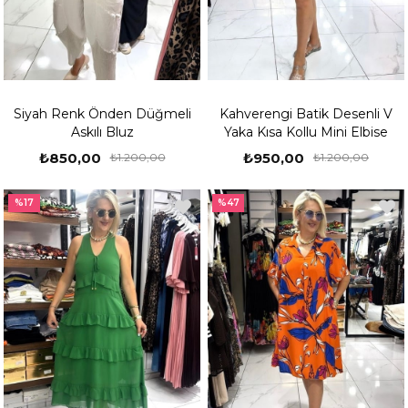
Siyah Renk Önden Düğmeli
Kahverengi Batik Desenli V
Askılı Bluz
Yaka Kısa Kollu Mini Elbise
₺850,00
₺950,00
₺1.200,00
₺1.200,00
%17
%47