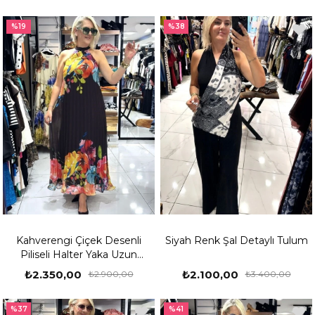
%19
%38
Kahverengi Çiçek Desenli
Siyah Renk Şal Detaylı Tulum
Piliseli Halter Yaka Uzun
Elbise
₺2.350,00
₺2.100,00
₺2.900,00
₺3.400,00
%37
%41