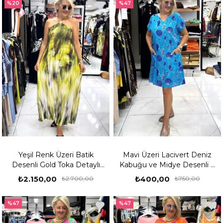
%20
%47
Yeşil Renk Üzeri Batik
Mavi Üzeri Lacivert Deniz
Desenli Gold Toka Detaylı
Kabuğu ve Midye Desenli V
Uzun Elbise
Yaka Kısa Kollu Elbise
₺2.150,00
₺400,00
₺2.700,00
₺750,00
%47
%47