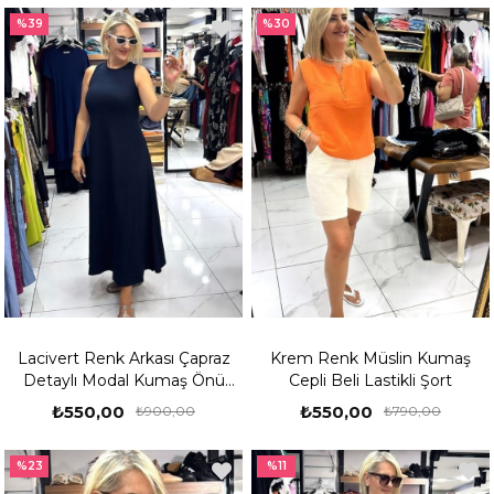
%39
%30
Lacivert Renk Arkası Çapraz
Krem Renk Müslin Kumaş
Detaylı Modal Kumaş Önü
Cepli Beli Lastikli Şort
Yırtmaçlı Uzun Elbise
₺550,00
₺550,00
₺900,00
₺790,00
%23
%11