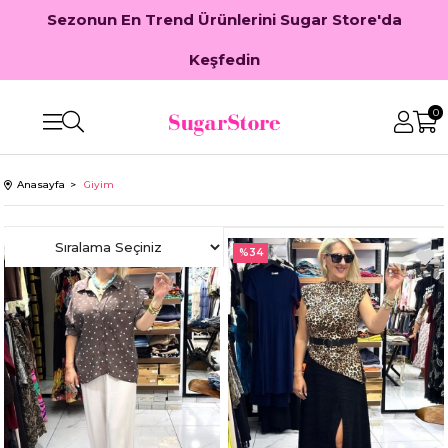
Sezonun En Trend Ürünlerini Sugar Store'da
Keşfedin
0
Anasayfa
Giyim
%17
%34