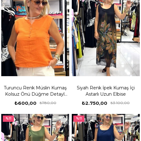
Turuncu Renk Müslin Kumaş
Siyah Renk İpek Kumaş İçi
Kolsuz Önü Düğme Detaylı
Astarlı Uzun Elbise
Bluz
₺600,00
₺2.750,00
₺780,00
₺3.100,00
%11
%11