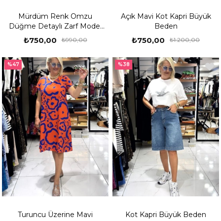
Mürdüm Renk Omzu
Açık Mavi Kot Kapri Büyük
Düğme Detaylı Zarf Model
Beden
Keten Bluz
₺750,00
₺750,00
₺990,00
₺1.200,00
%47
%38
Turuncu Üzerine Mavi
Kot Kapri Büyük Beden