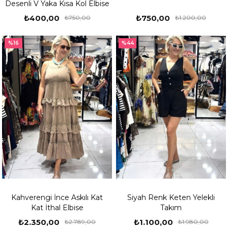
Desenli V Yaka Kısa Kol Elbise
₺400,00
₺750,00
₺750,00
₺1.200,00
%16
%44
Kahverengi İnce Askılı Kat
Siyah Renk Keten Yelekli
Kat İthal Elbise
Takım
₺2.350,00
₺1.100,00
₺2.789,00
₺1.980,00