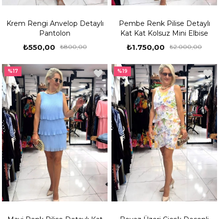
Krem Rengi Anvelop Detaylı
Pembe Renk Pilise Detaylı
Pantolon
Kat Kat Kolsuz Mini Elbise
₺550,00
₺1.750,00
₺800,00
₺2.000,00
%17
%19