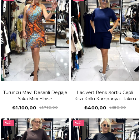
Turuncu Mavi Desenli Degaje
Lacivert Renk Şortlu Cepli
Yaka Mini Elbise
Kısa Kollu Kampanyalı Takım
₺1.100,00
₺400,00
₺1.760,00
₺680,00
%41
%41