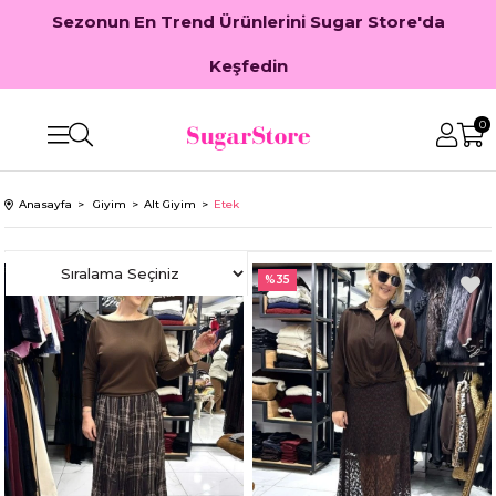
Sezonun En Trend Ürünlerini Sugar Store'da
Keşfedin
0
Anasayfa
Giyim
Alt Giyim
Etek
%33
%35