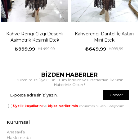
Kahve Rengi Çizgi Desenli
Kahverengi Dantel İç Astarı
Asimetrik Kesimli Etek
Mini Etek
₺999,99
₺649,99
₺1.499,99
₺999,99
BİZDEN HABERLER
Bültenimize Üye Olun ! Tüm İndirim ve Fırsatlardan İlk Sizin
Haberiniz Olsun !
Gönder
Üyelik koşullarını
ve
kişisel verilerimin
korunmasını kabul ediyorum.
Kurumsal
Anasayfa
Hakkımızda