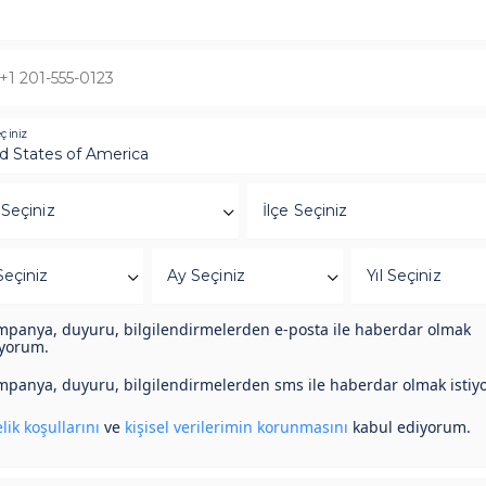
çiniz
 Seçiniz
İlçe Seçiniz
eçiniz
Ay Seçiniz
Yıl Seçiniz
panya, duyuru, bilgilendirmelerden e-posta ile haberdar olmak
iyorum.
panya, duyuru, bilgilendirmelerden sms ile haberdar olmak istiy
lik koşullarını
ve
kişisel verilerimin korunmasını
kabul ediyorum.