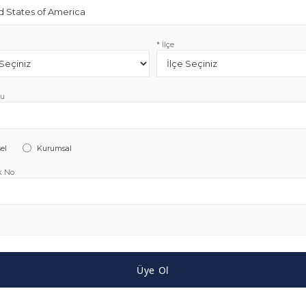
* İlçe
du
el
Kurumsal
k No
Üye Ol