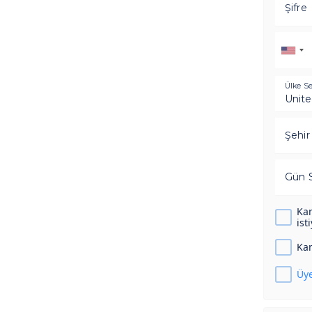
Şifre
Ülke Se
Şehir
Gün S
Kam
ist
Kam
Üye