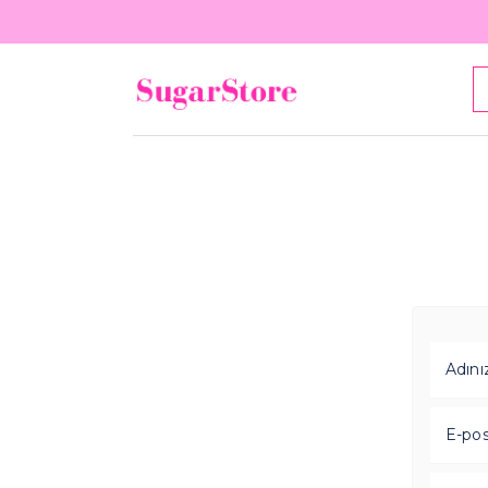
Adını
E-pos