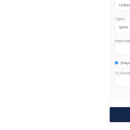
* Şehir
Posta Ko
Bireys
T.C. Kimli