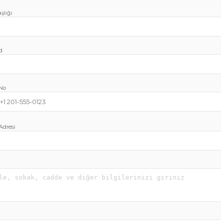
şlığı
d
 No
Adresi