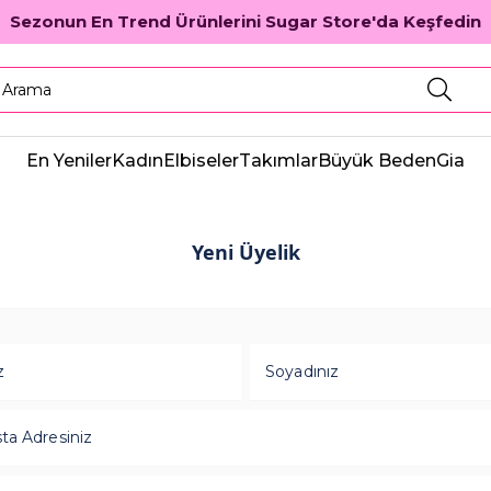
Sezonun En Trend Ürünlerini Sugar Store'da Keşfedin
En Yeniler
Kadın
Elbiseler
Takımlar
Büyük Beden
Gia
Yeni Üyelik
z
Soyadınız
ta Adresiniz