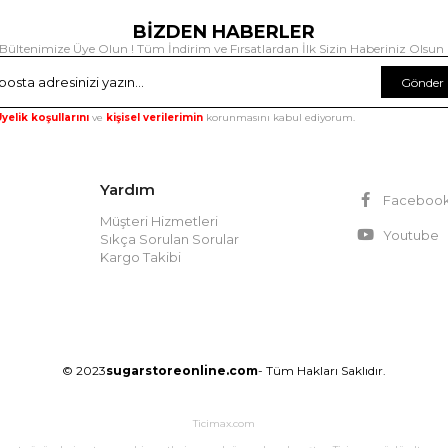
BİZDEN HABERLER
Bültenimize Üye Olun ! Tüm İndirim ve Fırsatlardan İlk Sizin Haberiniz Olsun 
Gönder
yelik koşullarını
ve
kişisel verilerimin
korunmasını kabul ediyorum.
Yardım
Faceboo
Müşteri Hizmetleri
Youtube
Sıkça Sorulan Sorular
Kargo Takibi
© 2023
sugarstoreonline.com
- Tüm Hakları Saklıdır.
Ticimax.com