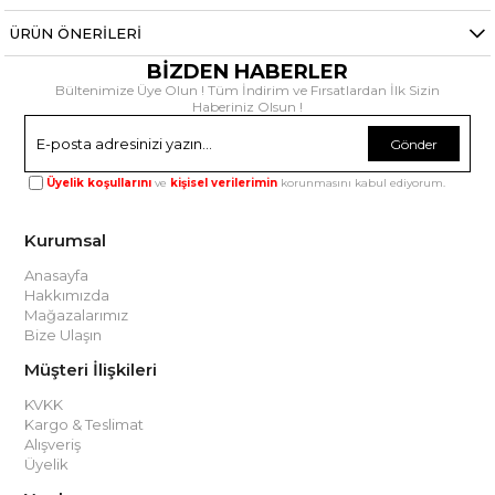
ÜRÜN ÖNERILERI
BİZDEN HABERLER
Bültenimize Üye Olun ! Tüm İndirim ve Fırsatlardan İlk Sizin
Haberiniz Olsun !
Gönder
Üyelik koşullarını
ve
kişisel verilerimin
korunmasını kabul ediyorum.
Kurumsal
Anasayfa
Hakkımızda
Mağazalarımız
Bize Ulaşın
Müşteri İlişkileri
KVKK
Kargo & Teslimat
Alışveriş
Üyelik