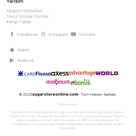
Yardım
Müşteri Hizmetleri
Sıkça Sorulan Sorular
Kargo Takibi
Facebook
Instagram
Youtube
Apple
Android
© 2023
sugarstoreonline.com
- Tüm Hakları Saklıdır.
Ticimax.com
Ticimax Bilişim Teknolojileri A.Ş., ağırlıklı olarak e-ticaret yazılımları, özel e-
ticaret çözümleri ve tasarım hizmetleri vermek üzere kurulmuştur. Ticimax,
güçlü altyapısı ve 15 yılı aşkın tecrübesi ve 180+ uzman personeli ile
müşterilerinin e-ticaret alanındaki rekabetlerini güçlendirmesine yardım
etmektedir.