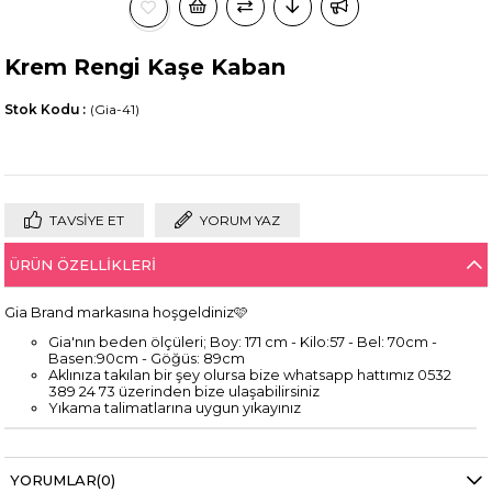
Krem Rengi Kaşe Kaban
Stok Kodu
(Gia-41)
TAVSIYE ET
YORUM YAZ
ÜRÜN ÖZELLIKLERI
Gia Brand markasına hoşgeldiniz🩷
Gia'nın beden ölçüleri; Boy: 171 cm - Kilo:57 - Bel: 70cm -
Basen:90cm - Göğüs: 89cm
Aklınıza takılan bir şey olursa bize whatsapp hattımız 0532
389 24 73 üzerinden bize ulaşabilirsiniz
Yıkama talimatlarına uygun yıkayınız
YORUMLAR
(0)